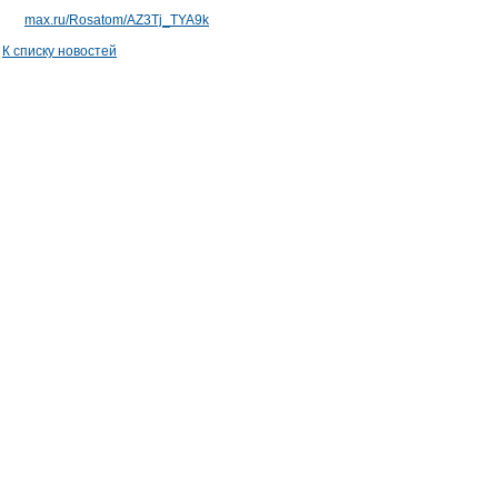
max.ru/Rosatom/AZ3Tj_TYA9k
К списку новостей