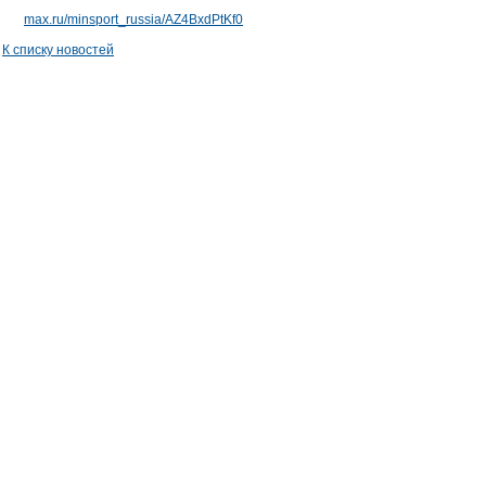
max.ru/minsport_russia/AZ4BxdPtKf0
К списку новостей