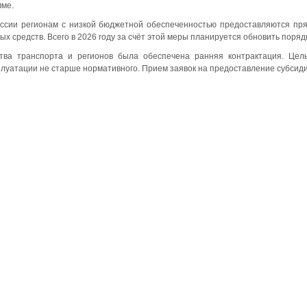
мме.
оссии регионам с низкой бюджетной обеспеченностью предоставляются пр
 средств. Всего в 2026 году за счёт этой меры планируется обновить порядка
тва транспорта и регионов была обеспечена ранняя контрактация. Цел
плуатации не старше нормативного. Прием заявок на предоставление субсидии