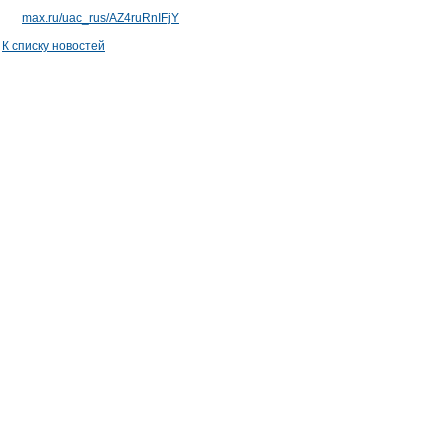
max.ru/uac_rus/AZ4ruRnIFjY
К списку новостей