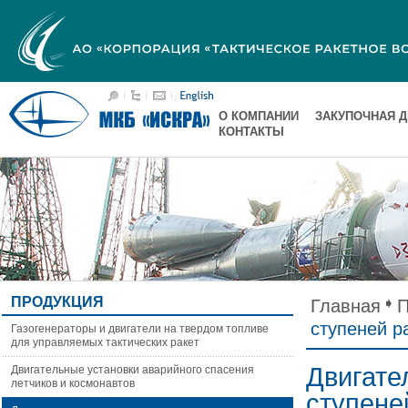
О КОМПАНИИ
ЗАКУПОЧНАЯ 
КОНТАКТЫ
ПРОДУКЦИЯ
Главная
П
ступеней р
Газогенераторы и двигатели на твердом топливе
для управляемых тактических ракет
Двигате
Двигательные установки аварийного спасения
летчиков и космонавтов
ступене